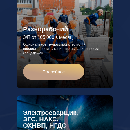
Разнорабочий
З/П от 105 000 в месяц
Официальное трудоустройство по ТК,
предоставляем питание, проживание, проезд,
спецодежду
Подробнее
Электросварщик,
ЭГС, НАКС,
ОХНВП, НГДО