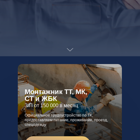
Монтажник ТТ, МК,
СТ и ЖБК
З/П от 150 000 в месяц
Официальное трудоустройство по ТК,
предоставляем питание, проживание, проезд,
спецодежду